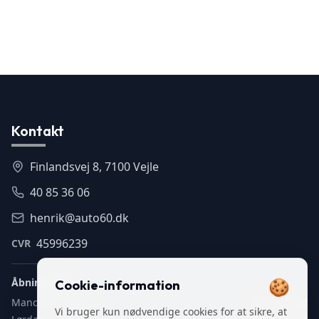
Kontakt
Finlandsvej 8, 7100 Vejle
40 85 36 06
henrik@auto60.dk
45996239
CVR
🍪
Åbningstider
Cookie-information
Mandag – fredag
9:00 – 16:00
Vi bruger kun nødvendige cookies for at sikre, at