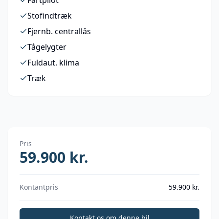
Fartpilot
Stofindtræk
Fjernb. centrallås
Tågelygter
Fuldaut. klima
Træk
Pris
59.900
kr.
Kontantpris
59.900
kr.
Kontakt os om denne bil