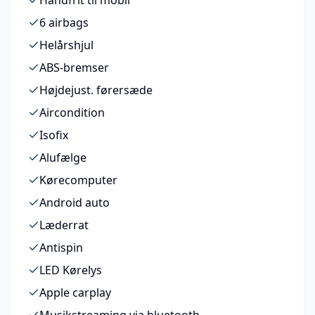
Håndfrit til mobil
6 airbags
Helårshjul
ABS-bremser
Højdejust. førersæde
Aircondition
Isofix
Alufælge
Kørecomputer
Android auto
Læderrat
Antispin
LED Kørelys
Apple carplay