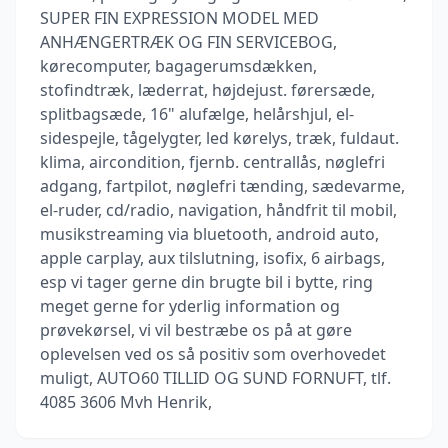
SUPER FIN EXPRESSION MODEL MED
ANHÆNGERTRÆK OG FIN SERVICEBOG,
kørecomputer, bagagerumsdækken,
stofindtræk, læderrat, højdejust. førersæde,
splitbagsæde, 16" alufælge, helårshjul, el-
sidespejle, tågelygter, led kørelys, træk, fuldaut.
klima, aircondition, fjernb. centrallås, nøglefri
adgang, fartpilot, nøglefri tænding, sædevarme,
el-ruder, cd/radio, navigation, håndfrit til mobil,
musikstreaming via bluetooth, android auto,
apple carplay, aux tilslutning, isofix, 6 airbags,
esp vi tager gerne din brugte bil i bytte, ring
meget gerne for yderlig information og
prøvekørsel, vi vil bestræbe os på at gøre
oplevelsen ved os så positiv som overhovedet
muligt, AUTO60 TILLID OG SUND FORNUFT, tlf.
4085 3606 Mvh Henrik,