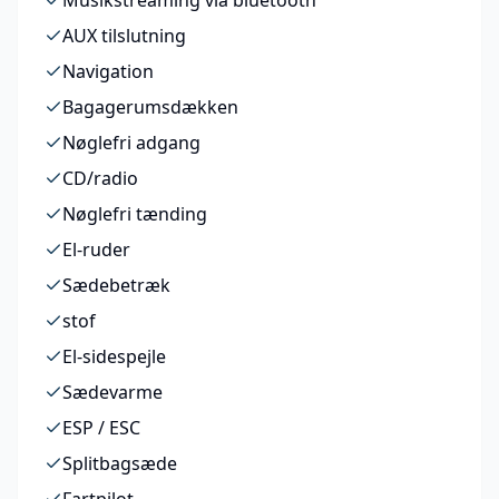
Musikstreaming via bluetooth
AUX tilslutning
Navigation
Bagagerumsdækken
Nøglefri adgang
CD/radio
Nøglefri tænding
El-ruder
Sædebetræk
stof
El-sidespejle
Sædevarme
ESP / ESC
Splitbagsæde