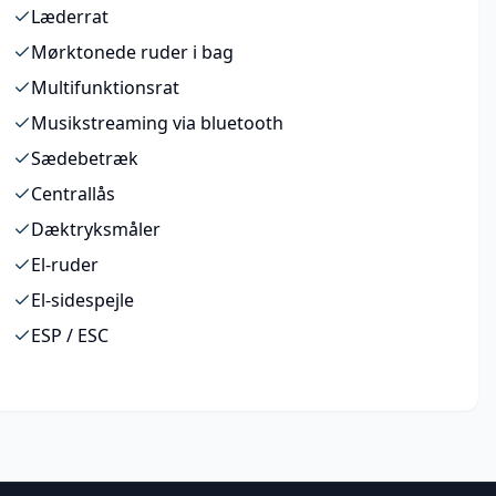
Læderrat
Mørktonede ruder i bag
Multifunktionsrat
Musikstreaming via bluetooth
Sædebetræk
Centrallås
Dæktryksmåler
El-ruder
El-sidespejle
ESP / ESC