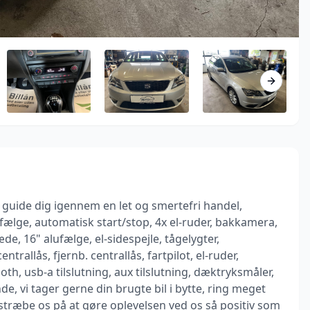
Next sli
og guide dig igennem en let og smertefri handel,
lge, automatisk start/stop, 4x el-ruder, bakkamera,
de, 16" alufælge, el-sidespejle, tågelygter,
trallås, fjernb. centrallås, fartpilot, el-ruder,
oth, usb-a tilslutning, aux tilslutning, dæktryksmåler,
e, vi tager gerne din brugte bil i bytte, ring meget
estræbe os på at gøre oplevelsen ved os så positiv som