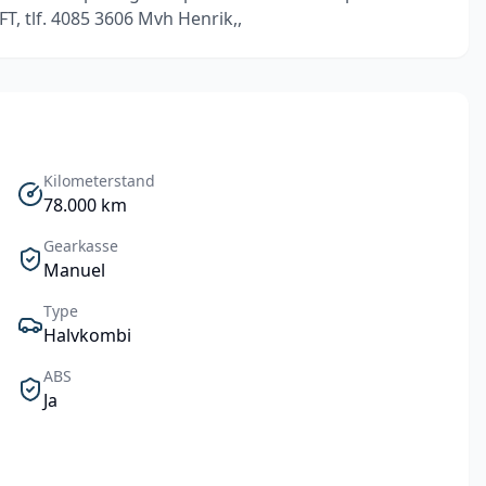
 tlf. 4085 3606 Mvh Henrik,,
Kilometerstand
78.000
km
Gearkasse
Manuel
Type
Halvkombi
ABS
Ja