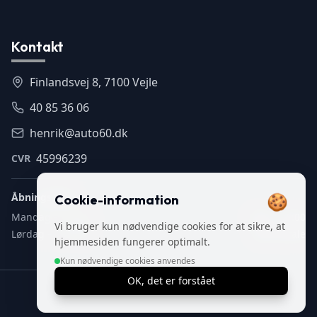
Kontakt
Finlandsvej 8, 7100 Vejle
40 85 36 06
henrik@auto60.dk
45996239
CVR
🍪
Åbningstider
Cookie-information
Mandag – fredag
9:00 – 16:00
Vi bruger kun nødvendige cookies for at sikre, at
Lørdag – søndag
Efter aftale
hjemmesiden fungerer optimalt.
Kun nødvendige cookies anvendes
OK, det er forstået