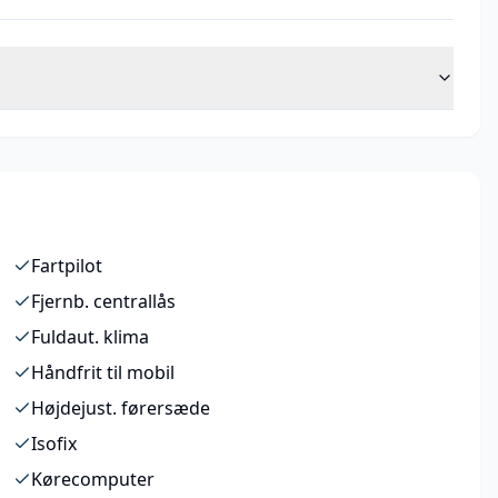
Fartpilot
Fjernb. centrallås
Fuldaut. klima
Håndfrit til mobil
Højdejust. førersæde
Isofix
Kørecomputer