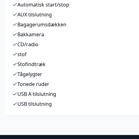
Automatisk start/stop
AUX tilslutning
Bagagerumsdækken
Bakkamera
CD/radio
stof
Stofindtræk
Tågelygter
Tonede ruder
USB A tilslutning
USB tilslutning