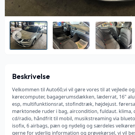
Previous slide
Beskrivelse
Velkommen til Auto60,vi vil gøre vores til at vejlede 
kørecomputer, bagagerumsdækken, læderrat, 16" alufæ
esp, multifunktionsrat, stofindtræk, højdejust. førersæ
mørktonede ruder i bag, aircondition, fuldaut. klima, cen
cd/radio, håndfrit til mobil, musikstreaming via blueto
isofix, 6 airbags, pæn og nydelig og særdeles velkørend
gerne for yderlig information og prøvekørsel, vi vil b