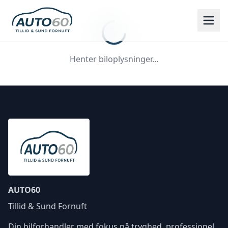
Henter biloplysninger...
AUTO60
Tillid & Sund Fornuft
Din bilforhandler med fokus på tryghed, professionel